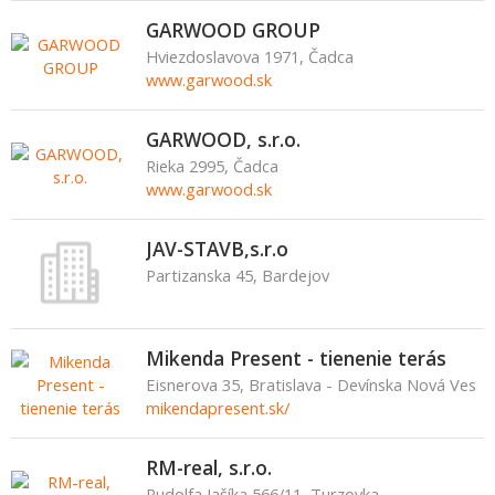
GARWOOD GROUP
Hviezdoslavova 1971, Čadca
www.garwood.sk
GARWOOD, s.r.o.
Rieka 2995, Čadca
www.garwood.sk
JAV-STAVB,s.r.o
Partizanska 45, Bardejov
Mikenda Present - tienenie terás
Eisnerova 35, Bratislava - Devínska Nová Ves
mikendapresent.sk/
RM-real, s.r.o.
Rudolfa Jašíka 566/11, Turzovka